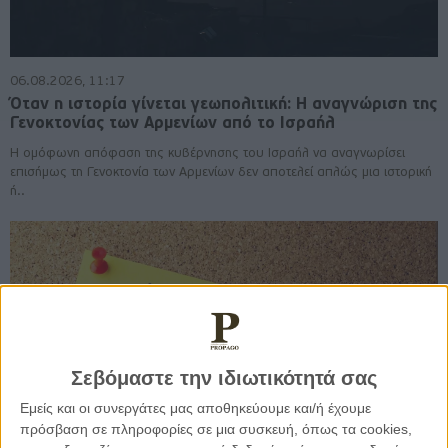
06.08.2026, 11:17
Όταν η ιστορία γίνεται γεωπολιτική: Η αναγνώριση της
Γενοκτονίας των Αρμενίων από το Ισραήλ
Η ομόφωνη απόφαση της κυβέρνησης του Ισραήλ να αναγνωρίσει
επισήμως τη Γενοκτονία των Αρμενίων δεν αποτελεί απλώς μια ιστορική
ή..
Σεβόμαστε την ιδιωτικότητά σας
Εμείς και οι συνεργάτες μας αποθηκεύουμε και/ή έχουμε
πρόσβαση σε πληροφορίες σε μια συσκευή, όπως τα cookies,