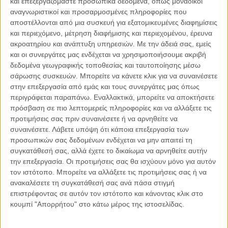
και επεξεργαζόμαστε προσωπικά δεδομένα, όπως μοναδικοί
αναγνωριστικοί και προσαρμοσμένες πληροφορίες που
αποστέλλονται από μια συσκευή για εξατομικευμένες διαφημίσεις
και περιεχόμενο, μέτρηση διαφήμισης και περιεχομένου, έρευνα
04.08.2026, 11:30
ακροατηρίου και ανάπτυξη υπηρεσιών.
Με την άδειά σας, εμείς
Στην εποχή της κατανόησης της πληροφορίας
και οι συνεργάτες μας ενδέχεται να χρησιμοποιήσουμε ακριβή
Ζούμε σε μια παράδοξη εποχή. Ποτέ άλλοτε στην ιστορία της
δεδομένα γεωγραφικής τοποθεσίας και ταυτοποίησης μέσω
ανθρωπότητας δεν είχαμε πρόσβαση σε τόση πληροφορία. Μέσα σε
σάρωσης συσκευών. Μπορείτε να κάνετε κλικ για να συναινέσετε
λίγα..
στην επεξεργασία από εμάς και τους συνεργάτες μας όπως
περιγράφεται παραπάνω. Εναλλακτικά, μπορείτε να αποκτήσετε
πρόσβαση σε πιο λεπτομερείς πληροφορίες και να αλλάξετε τις
προτιμήσεις σας πριν συναινέσετε ή να αρνηθείτε να
συναινέσετε.
Λάβετε υπόψη ότι κάποια επεξεργασία των
Παρεμβάσεις
προσωπικών σας δεδομένων ενδέχεται να μην απαιτεί τη
συγκατάθεσή σας, αλλά έχετε το δικαίωμα να αρνηθείτε αυτήν
Κέλλυ Καμπάκη
την επεξεργασία. Οι προτιμήσεις σας θα ισχύουν μόνο για αυτόν
Κέλλυ Καμπάκη: Η μαμά της Έμμας
τον ιστότοπο. Μπορείτε να αλλάξετε τις προτιμήσεις σας ή να
γράφει για την “ισόβια καταδίκη
ανακαλέσετε τη συγκατάθεσή σας ανά πάσα στιγμή
της”
επιστρέφοντας σε αυτόν τον ιστότοπο και κάνοντας κλικ στο
κουμπί "Απορρήτου" στο κάτω μέρος της ιστοσελίδας.
Γιάννης Πανούσης