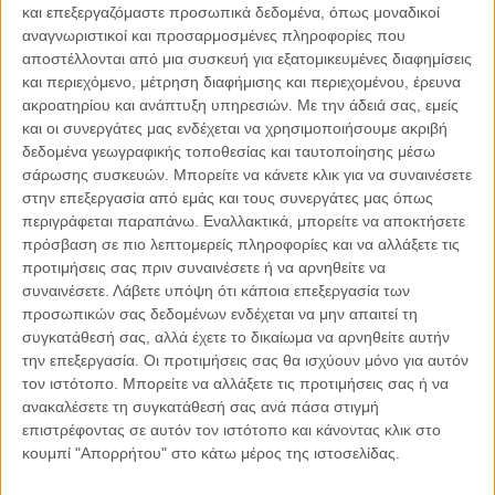
και επεξεργαζόμαστε προσωπικά δεδομένα, όπως μοναδικοί
αναγνωριστικοί και προσαρμοσμένες πληροφορίες που
αποστέλλονται από μια συσκευή για εξατομικευμένες διαφημίσεις
και περιεχόμενο, μέτρηση διαφήμισης και περιεχομένου, έρευνα
ακροατηρίου και ανάπτυξη υπηρεσιών.
Με την άδειά σας, εμείς
04.08.2026, 11:30
και οι συνεργάτες μας ενδέχεται να χρησιμοποιήσουμε ακριβή
Στην εποχή της κατανόησης της πληροφορίας
δεδομένα γεωγραφικής τοποθεσίας και ταυτοποίησης μέσω
Ζούμε σε μια παράδοξη εποχή. Ποτέ άλλοτε στην ιστορία της
σάρωσης συσκευών. Μπορείτε να κάνετε κλικ για να συναινέσετε
ανθρωπότητας δεν είχαμε πρόσβαση σε τόση πληροφορία. Μέσα σε
στην επεξεργασία από εμάς και τους συνεργάτες μας όπως
λίγα..
περιγράφεται παραπάνω. Εναλλακτικά, μπορείτε να αποκτήσετε
πρόσβαση σε πιο λεπτομερείς πληροφορίες και να αλλάξετε τις
προτιμήσεις σας πριν συναινέσετε ή να αρνηθείτε να
συναινέσετε.
Λάβετε υπόψη ότι κάποια επεξεργασία των
προσωπικών σας δεδομένων ενδέχεται να μην απαιτεί τη
Παρεμβάσεις
συγκατάθεσή σας, αλλά έχετε το δικαίωμα να αρνηθείτε αυτήν
την επεξεργασία. Οι προτιμήσεις σας θα ισχύουν μόνο για αυτόν
Κέλλυ Καμπάκη
τον ιστότοπο. Μπορείτε να αλλάξετε τις προτιμήσεις σας ή να
Κέλλυ Καμπάκη: Η μαμά της Έμμας
ανακαλέσετε τη συγκατάθεσή σας ανά πάσα στιγμή
γράφει για την “ισόβια καταδίκη
επιστρέφοντας σε αυτόν τον ιστότοπο και κάνοντας κλικ στο
της”
κουμπί "Απορρήτου" στο κάτω μέρος της ιστοσελίδας.