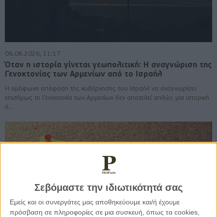
06.08.2026, 11:17
Όταν η ιστορία γίνεται γεωπολιτική: Η αναγνώριση της
Γενοκτονίας των Αρμενίων από το Ισραήλ
Η ομόφωνη απόφαση της κυβέρνησης του Ισραήλ να αναγνωρίσει
επισήμως τη Γενοκτονία των Αρμενίων δεν αποτελεί απλώς μια ιστορική
ή..
Σεβόμαστε την ιδιωτικότητά σας
Εμείς και οι συνεργάτες μας αποθηκεύουμε και/ή έχουμε
πρόσβαση σε πληροφορίες σε μια συσκευή, όπως τα cookies,