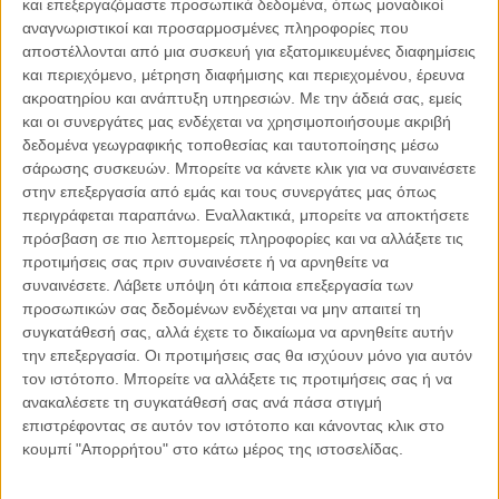
και επεξεργαζόμαστε προσωπικά δεδομένα, όπως μοναδικοί
αναγνωριστικοί και προσαρμοσμένες πληροφορίες που
αποστέλλονται από μια συσκευή για εξατομικευμένες διαφημίσεις
06.08.2026, 11:17
και περιεχόμενο, μέτρηση διαφήμισης και περιεχομένου, έρευνα
Όταν η ιστορία γίνεται γεωπολιτική: Η αναγνώριση της
ακροατηρίου και ανάπτυξη υπηρεσιών.
Με την άδειά σας, εμείς
Γενοκτονίας των Αρμενίων από το Ισραήλ
και οι συνεργάτες μας ενδέχεται να χρησιμοποιήσουμε ακριβή
Η ομόφωνη απόφαση της κυβέρνησης του Ισραήλ να αναγνωρίσει
δεδομένα γεωγραφικής τοποθεσίας και ταυτοποίησης μέσω
επισήμως τη Γενοκτονία των Αρμενίων δεν αποτελεί απλώς μια ιστορική
σάρωσης συσκευών. Μπορείτε να κάνετε κλικ για να συναινέσετε
ή..
στην επεξεργασία από εμάς και τους συνεργάτες μας όπως
περιγράφεται παραπάνω. Εναλλακτικά, μπορείτε να αποκτήσετε
πρόσβαση σε πιο λεπτομερείς πληροφορίες και να αλλάξετε τις
προτιμήσεις σας πριν συναινέσετε ή να αρνηθείτε να
συναινέσετε.
Λάβετε υπόψη ότι κάποια επεξεργασία των
Παρεμβάσεις
προσωπικών σας δεδομένων ενδέχεται να μην απαιτεί τη
συγκατάθεσή σας, αλλά έχετε το δικαίωμα να αρνηθείτε αυτήν
Κέλλυ Καμπάκη
την επεξεργασία. Οι προτιμήσεις σας θα ισχύουν μόνο για αυτόν
Κέλλυ Καμπάκη: Η μαμά της Έμμας
τον ιστότοπο. Μπορείτε να αλλάξετε τις προτιμήσεις σας ή να
γράφει για την “ισόβια καταδίκη
ανακαλέσετε τη συγκατάθεσή σας ανά πάσα στιγμή
της”
επιστρέφοντας σε αυτόν τον ιστότοπο και κάνοντας κλικ στο
κουμπί "Απορρήτου" στο κάτω μέρος της ιστοσελίδας.
Γιάννης Πανούσης