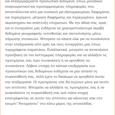
και επεξεργαζόμαστε προσωπικά δεδομένα, όπως μοναδικοί
αναγνωριστικοί και προσαρμοσμένες πληροφορίες που
αποστέλλονται από μια συσκευή για εξατομικευμένες διαφημίσεις
06.08.2026, 11:17
και περιεχόμενο, μέτρηση διαφήμισης και περιεχομένου, έρευνα
Όταν η ιστορία γίνεται γεωπολιτική: Η αναγνώριση της
ακροατηρίου και ανάπτυξη υπηρεσιών.
Με την άδειά σας, εμείς
Γενοκτονίας των Αρμενίων από το Ισραήλ
και οι συνεργάτες μας ενδέχεται να χρησιμοποιήσουμε ακριβή
Η ομόφωνη απόφαση της κυβέρνησης του Ισραήλ να αναγνωρίσει
δεδομένα γεωγραφικής τοποθεσίας και ταυτοποίησης μέσω
επισήμως τη Γενοκτονία των Αρμενίων δεν αποτελεί απλώς μια ιστορική
σάρωσης συσκευών. Μπορείτε να κάνετε κλικ για να συναινέσετε
ή..
στην επεξεργασία από εμάς και τους συνεργάτες μας όπως
περιγράφεται παραπάνω. Εναλλακτικά, μπορείτε να αποκτήσετε
πρόσβαση σε πιο λεπτομερείς πληροφορίες και να αλλάξετε τις
προτιμήσεις σας πριν συναινέσετε ή να αρνηθείτε να
συναινέσετε.
Λάβετε υπόψη ότι κάποια επεξεργασία των
Παρεμβάσεις
προσωπικών σας δεδομένων ενδέχεται να μην απαιτεί τη
συγκατάθεσή σας, αλλά έχετε το δικαίωμα να αρνηθείτε αυτήν
Κέλλυ Καμπάκη
την επεξεργασία. Οι προτιμήσεις σας θα ισχύουν μόνο για αυτόν
Κέλλυ Καμπάκη: Η μαμά της Έμμας
τον ιστότοπο. Μπορείτε να αλλάξετε τις προτιμήσεις σας ή να
γράφει για την “ισόβια καταδίκη
ανακαλέσετε τη συγκατάθεσή σας ανά πάσα στιγμή
της”
επιστρέφοντας σε αυτόν τον ιστότοπο και κάνοντας κλικ στο
κουμπί "Απορρήτου" στο κάτω μέρος της ιστοσελίδας.
Γιάννης Πανούσης