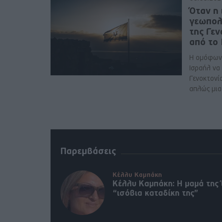
Όταν η 
γεωπολ
της Γε
από το
Η ομόφων
Ισραήλ να
Γενοκτονί
απλώς μια 
Παρεμβάσεις
Κέλλυ Καμπάκη
Κέλλυ Καμπάκη: Η μαμά της 
“ισόβια καταδίκη της”