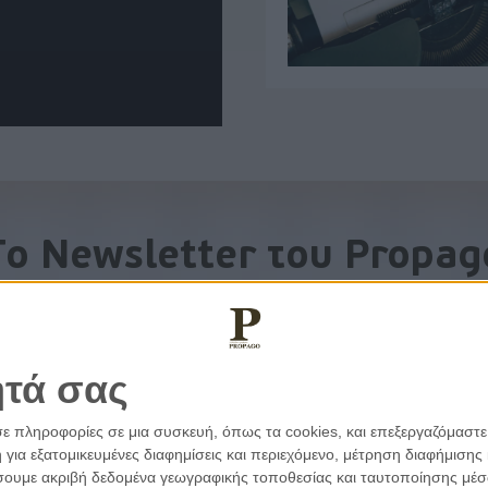
To Newsletter του Propag
Λάβετε την ανάλυση της ημέρας στο email σας
ητά σας
σε πληροφορίες σε μια συσκευή, όπως τα cookies, και επεξεργαζόμαστ
α εξατομικευμένες διαφημίσεις και περιεχόμενο, μέτρηση διαφήμισης 
οιήσουμε ακριβή δεδομένα γεωγραφικής τοποθεσίας και ταυτοποίησης μέ