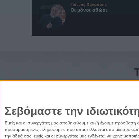
Γιάννης Πανούσης
Οι μόνοι αθώοι
Σεβόμαστε την ιδιωτικότ
Εμείς και οι συνεργάτες μας αποθηκεύουμε και/ή έχουμε πρόσβαση 
προσαρμοσμένες πληροφορίες που αποστέλλονται από μια συσκευή γι
την άδειά σας, εμείς και οι συνεργάτες μας ενδέχεται να χρησιμοπ