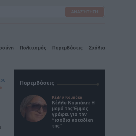
ιοσύνη
Πολιτισμός
Παρεμβάσεις
Σχόλια
lou
Παρεμβάσεις
Κέλλυ Καμπάκη
Κέλλυ Καμπάκη: Η
μαμά της Έμμας
γράφει για την
“ισόβια καταδίκη
της”
α