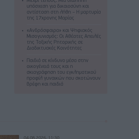
Μέχρι τέλους: Μια σιωπηλή
υπόσχεση για δικαιοσύνη και
αντίσταση στη λήθη – Η μαρτυρία
της 17χρονης Μαρίας
«Ανδρόσφαιρα» και Ψηφιακός
Μισογυνισμός: Οι Αθέατες Απειλές
της Τοξικής Ρητορικής σε
Διαδικτυακές Κοινότητες
Παιδιά σε κίνδυνο μέσα στην
οικογένειά τους και η
σκιαγράφηση του εγκληματικού
προφίλ γυναικών που σκοτώνουν
βρέφη και παιδιά
04.08.2026, 11:30