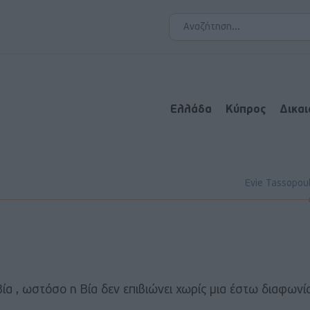
Ελλάδα
Κύπρος
Δικα
Evie Tassopou
 Βία , ωστόσο η Βία δεν επιβιώνει χωρίς μια έστω διαφωνί