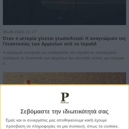
06.08.2026, 11:17
Όταν η ιστορία γίνεται γεωπολιτική: Η αναγνώριση της
Γενοκτονίας των Αρμενίων από το Ισραήλ
Η ομόφωνη απόφαση της κυβέρνησης του Ισραήλ να αναγνωρίσει
επισήμως τη Γενοκτονία των Αρμενίων δεν αποτελεί απλώς μια ιστορική
ή..
Σεβόμαστε την ιδιωτικότητά σας
Εμείς και οι συνεργάτες μας αποθηκεύουμε και/ή έχουμε
πρόσβαση σε πληροφορίες σε μια συσκευή, όπως τα cookies,