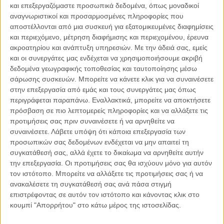
και επεξεργαζόμαστε προσωπικά δεδομένα, όπως μοναδικοί
αναγνωριστικοί και προσαρμοσμένες πληροφορίες που
αποστέλλονται από μια συσκευή για εξατομικευμένες διαφημίσεις
και περιεχόμενο, μέτρηση διαφήμισης και περιεχομένου, έρευνα
ακροατηρίου και ανάπτυξη υπηρεσιών.
Με την άδειά σας, εμείς
04.08.2026, 11:30
και οι συνεργάτες μας ενδέχεται να χρησιμοποιήσουμε ακριβή
Στην εποχή της κατανόησης της πληροφορίας
δεδομένα γεωγραφικής τοποθεσίας και ταυτοποίησης μέσω
Ζούμε σε μια παράδοξη εποχή. Ποτέ άλλοτε στην ιστορία της
σάρωσης συσκευών. Μπορείτε να κάνετε κλικ για να συναινέσετε
ανθρωπότητας δεν είχαμε πρόσβαση σε τόση πληροφορία. Μέσα σε
στην επεξεργασία από εμάς και τους συνεργάτες μας όπως
λίγα..
περιγράφεται παραπάνω. Εναλλακτικά, μπορείτε να αποκτήσετε
πρόσβαση σε πιο λεπτομερείς πληροφορίες και να αλλάξετε τις
προτιμήσεις σας πριν συναινέσετε ή να αρνηθείτε να
συναινέσετε.
Λάβετε υπόψη ότι κάποια επεξεργασία των
προσωπικών σας δεδομένων ενδέχεται να μην απαιτεί τη
Παρεμβάσεις
συγκατάθεσή σας, αλλά έχετε το δικαίωμα να αρνηθείτε αυτήν
την επεξεργασία. Οι προτιμήσεις σας θα ισχύουν μόνο για αυτόν
Κέλλυ Καμπάκη
τον ιστότοπο. Μπορείτε να αλλάξετε τις προτιμήσεις σας ή να
Κέλλυ Καμπάκη: Η μαμά της Έμμας
ανακαλέσετε τη συγκατάθεσή σας ανά πάσα στιγμή
γράφει για την “ισόβια καταδίκη
επιστρέφοντας σε αυτόν τον ιστότοπο και κάνοντας κλικ στο
της”
κουμπί "Απορρήτου" στο κάτω μέρος της ιστοσελίδας.