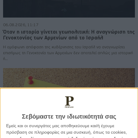
06.08.2026, 11:17
Όταν η ιστορία γίνεται γεωπολιτική: Η αναγνώριση της
Γενοκτονίας των Αρμενίων από το Ισραήλ
Η ομόφωνη απόφαση της κυβέρνησης του Ισραήλ να αναγνωρίσει
επισήμως τη Γενοκτονία των Αρμενίων δεν αποτελεί απλώς μια ιστορική
ή..
Σεβόμαστε την ιδιωτικότητά σας
Εμείς και οι συνεργάτες μας αποθηκεύουμε και/ή έχουμε
πρόσβαση σε πληροφορίες σε μια συσκευή, όπως τα cookies,