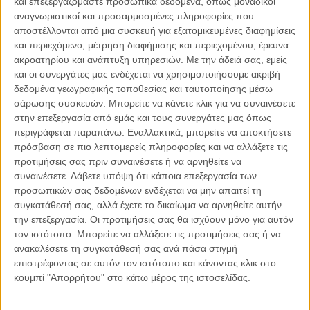
και επεξεργαζόμαστε προσωπικά δεδομένα, όπως μοναδικοί
αναγνωριστικοί και προσαρμοσμένες πληροφορίες που
αποστέλλονται από μια συσκευή για εξατομικευμένες διαφημίσεις
και περιεχόμενο, μέτρηση διαφήμισης και περιεχομένου, έρευνα
04.08.2026, 11:30
ακροατηρίου και ανάπτυξη υπηρεσιών.
Με την άδειά σας, εμείς
Στην εποχή της κατανόησης της πληροφορίας
και οι συνεργάτες μας ενδέχεται να χρησιμοποιήσουμε ακριβή
Ζούμε σε μια παράδοξη εποχή. Ποτέ άλλοτε στην ιστορία της
δεδομένα γεωγραφικής τοποθεσίας και ταυτοποίησης μέσω
ανθρωπότητας δεν είχαμε πρόσβαση σε τόση πληροφορία. Μέσα σε
σάρωσης συσκευών. Μπορείτε να κάνετε κλικ για να συναινέσετε
λίγα..
στην επεξεργασία από εμάς και τους συνεργάτες μας όπως
περιγράφεται παραπάνω. Εναλλακτικά, μπορείτε να αποκτήσετε
πρόσβαση σε πιο λεπτομερείς πληροφορίες και να αλλάξετε τις
προτιμήσεις σας πριν συναινέσετε ή να αρνηθείτε να
συναινέσετε.
Λάβετε υπόψη ότι κάποια επεξεργασία των
Παρεμβάσεις
προσωπικών σας δεδομένων ενδέχεται να μην απαιτεί τη
συγκατάθεσή σας, αλλά έχετε το δικαίωμα να αρνηθείτε αυτήν
Κέλλυ Καμπάκη
την επεξεργασία. Οι προτιμήσεις σας θα ισχύουν μόνο για αυτόν
Κέλλυ Καμπάκη: Η μαμά της Έμμας
τον ιστότοπο. Μπορείτε να αλλάξετε τις προτιμήσεις σας ή να
γράφει για την “ισόβια καταδίκη
ανακαλέσετε τη συγκατάθεσή σας ανά πάσα στιγμή
της”
επιστρέφοντας σε αυτόν τον ιστότοπο και κάνοντας κλικ στο
κουμπί "Απορρήτου" στο κάτω μέρος της ιστοσελίδας.
Γιάννης Πανούσης