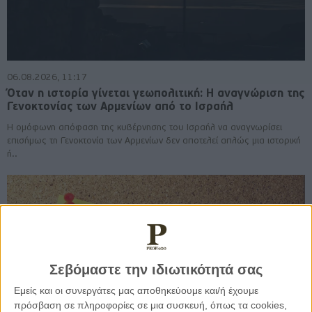
06.08.2026, 11:17
Όταν η ιστορία γίνεται γεωπολιτική: Η αναγνώριση της
Γενοκτονίας των Αρμενίων από το Ισραήλ
Η ομόφωνη απόφαση της κυβέρνησης του Ισραήλ να αναγνωρίσει
επισήμως τη Γενοκτονία των Αρμενίων δεν αποτελεί απλώς μια ιστορική
ή..
Σεβόμαστε την ιδιωτικότητά σας
Εμείς και οι συνεργάτες μας αποθηκεύουμε και/ή έχουμε
πρόσβαση σε πληροφορίες σε μια συσκευή, όπως τα cookies,