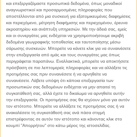
και επεξεργαζόμαστε προσωπικά δεδομένα, όπως μοναδικοί
αναγνωριστικοί και προσαρμοσμένες πληροφορίες που
αποστέλλονται από μια συσκευή για εξατομικευμένες διαφημίσεις
και περιεχόμενο, μέτρηση διαφήμισης και περιεχομένου, έρευνα
ακροατηρίου και ανάπτυξη υπηρεσιών.
Με την άδειά σας, εμείς
04.08.2026, 11:30
και οι συνεργάτες μας ενδέχεται να χρησιμοποιήσουμε ακριβή
Στην εποχή της κατανόησης της πληροφορίας
δεδομένα γεωγραφικής τοποθεσίας και ταυτοποίησης μέσω
Ζούμε σε μια παράδοξη εποχή. Ποτέ άλλοτε στην ιστορία της
σάρωσης συσκευών. Μπορείτε να κάνετε κλικ για να συναινέσετε
ανθρωπότητας δεν είχαμε πρόσβαση σε τόση πληροφορία. Μέσα σε
στην επεξεργασία από εμάς και τους συνεργάτες μας όπως
λίγα..
περιγράφεται παραπάνω. Εναλλακτικά, μπορείτε να αποκτήσετε
πρόσβαση σε πιο λεπτομερείς πληροφορίες και να αλλάξετε τις
προτιμήσεις σας πριν συναινέσετε ή να αρνηθείτε να
συναινέσετε.
Λάβετε υπόψη ότι κάποια επεξεργασία των
προσωπικών σας δεδομένων ενδέχεται να μην απαιτεί τη
Παρεμβάσεις
συγκατάθεσή σας, αλλά έχετε το δικαίωμα να αρνηθείτε αυτήν
την επεξεργασία. Οι προτιμήσεις σας θα ισχύουν μόνο για αυτόν
Κέλλυ Καμπάκη
τον ιστότοπο. Μπορείτε να αλλάξετε τις προτιμήσεις σας ή να
Κέλλυ Καμπάκη: Η μαμά της Έμμας
ανακαλέσετε τη συγκατάθεσή σας ανά πάσα στιγμή
γράφει για την “ισόβια καταδίκη
επιστρέφοντας σε αυτόν τον ιστότοπο και κάνοντας κλικ στο
της”
κουμπί "Απορρήτου" στο κάτω μέρος της ιστοσελίδας.