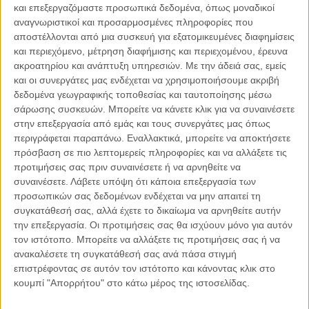
και επεξεργαζόμαστε προσωπικά δεδομένα, όπως μοναδικοί
αναγνωριστικοί και προσαρμοσμένες πληροφορίες που
αποστέλλονται από μια συσκευή για εξατομικευμένες διαφημίσεις
και περιεχόμενο, μέτρηση διαφήμισης και περιεχομένου, έρευνα
ακροατηρίου και ανάπτυξη υπηρεσιών.
Με την άδειά σας, εμείς
04.08.2026, 11:30
και οι συνεργάτες μας ενδέχεται να χρησιμοποιήσουμε ακριβή
Στην εποχή της κατανόησης της πληροφορίας
δεδομένα γεωγραφικής τοποθεσίας και ταυτοποίησης μέσω
Ζούμε σε μια παράδοξη εποχή. Ποτέ άλλοτε στην ιστορία της
σάρωσης συσκευών. Μπορείτε να κάνετε κλικ για να συναινέσετε
ανθρωπότητας δεν είχαμε πρόσβαση σε τόση πληροφορία. Μέσα σε
στην επεξεργασία από εμάς και τους συνεργάτες μας όπως
λίγα..
περιγράφεται παραπάνω. Εναλλακτικά, μπορείτε να αποκτήσετε
πρόσβαση σε πιο λεπτομερείς πληροφορίες και να αλλάξετε τις
προτιμήσεις σας πριν συναινέσετε ή να αρνηθείτε να
συναινέσετε.
Λάβετε υπόψη ότι κάποια επεξεργασία των
προσωπικών σας δεδομένων ενδέχεται να μην απαιτεί τη
Παρεμβάσεις
συγκατάθεσή σας, αλλά έχετε το δικαίωμα να αρνηθείτε αυτήν
την επεξεργασία. Οι προτιμήσεις σας θα ισχύουν μόνο για αυτόν
Κέλλυ Καμπάκη
τον ιστότοπο. Μπορείτε να αλλάξετε τις προτιμήσεις σας ή να
Κέλλυ Καμπάκη: Η μαμά της Έμμας
ανακαλέσετε τη συγκατάθεσή σας ανά πάσα στιγμή
γράφει για την “ισόβια καταδίκη
επιστρέφοντας σε αυτόν τον ιστότοπο και κάνοντας κλικ στο
της”
κουμπί "Απορρήτου" στο κάτω μέρος της ιστοσελίδας.