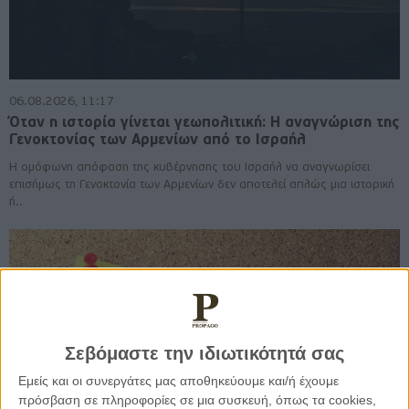
06.08.2026, 11:17
Όταν η ιστορία γίνεται γεωπολιτική: Η αναγνώριση της
Γενοκτονίας των Αρμενίων από το Ισραήλ
Η ομόφωνη απόφαση της κυβέρνησης του Ισραήλ να αναγνωρίσει
επισήμως τη Γενοκτονία των Αρμενίων δεν αποτελεί απλώς μια ιστορική
ή..
Σεβόμαστε την ιδιωτικότητά σας
Εμείς και οι συνεργάτες μας αποθηκεύουμε και/ή έχουμε
πρόσβαση σε πληροφορίες σε μια συσκευή, όπως τα cookies,