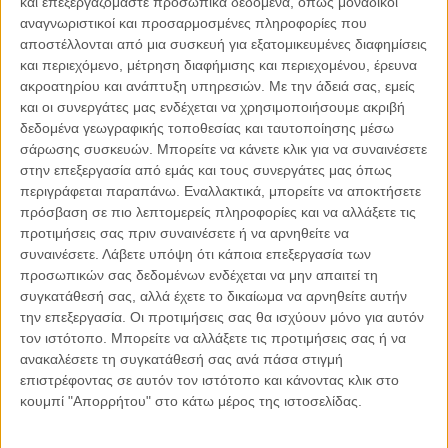
και επεξεργαζόμαστε προσωπικά δεδομένα, όπως μοναδικοί
αναγνωριστικοί και προσαρμοσμένες πληροφορίες που
αποστέλλονται από μια συσκευή για εξατομικευμένες διαφημίσεις
και περιεχόμενο, μέτρηση διαφήμισης και περιεχομένου, έρευνα
04.08.2026, 11:30
ακροατηρίου και ανάπτυξη υπηρεσιών.
Με την άδειά σας, εμείς
Στην εποχή της κατανόησης της πληροφορίας
και οι συνεργάτες μας ενδέχεται να χρησιμοποιήσουμε ακριβή
Ζούμε σε μια παράδοξη εποχή. Ποτέ άλλοτε στην ιστορία της
δεδομένα γεωγραφικής τοποθεσίας και ταυτοποίησης μέσω
ανθρωπότητας δεν είχαμε πρόσβαση σε τόση πληροφορία. Μέσα σε
σάρωσης συσκευών. Μπορείτε να κάνετε κλικ για να συναινέσετε
λίγα..
στην επεξεργασία από εμάς και τους συνεργάτες μας όπως
περιγράφεται παραπάνω. Εναλλακτικά, μπορείτε να αποκτήσετε
πρόσβαση σε πιο λεπτομερείς πληροφορίες και να αλλάξετε τις
προτιμήσεις σας πριν συναινέσετε ή να αρνηθείτε να
συναινέσετε.
Λάβετε υπόψη ότι κάποια επεξεργασία των
Παρεμβάσεις
προσωπικών σας δεδομένων ενδέχεται να μην απαιτεί τη
συγκατάθεσή σας, αλλά έχετε το δικαίωμα να αρνηθείτε αυτήν
Κέλλυ Καμπάκη
την επεξεργασία. Οι προτιμήσεις σας θα ισχύουν μόνο για αυτόν
Κέλλυ Καμπάκη: Η μαμά της Έμμας
τον ιστότοπο. Μπορείτε να αλλάξετε τις προτιμήσεις σας ή να
γράφει για την “ισόβια καταδίκη
ανακαλέσετε τη συγκατάθεσή σας ανά πάσα στιγμή
της”
επιστρέφοντας σε αυτόν τον ιστότοπο και κάνοντας κλικ στο
κουμπί "Απορρήτου" στο κάτω μέρος της ιστοσελίδας.
Γιάννης Πανούσης