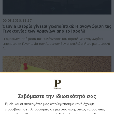
06.08.2026, 11:17
Όταν η ιστορία γίνεται γεωπολιτική: Η αναγνώριση της
Γενοκτονίας των Αρμενίων από το Ισραήλ
Η ομόφωνη απόφαση της κυβέρνησης του Ισραήλ να αναγνωρίσει
επισήμως τη Γενοκτονία των Αρμενίων δεν αποτελεί απλώς μια ιστορική
ή..
Σεβόμαστε την ιδιωτικότητά σας
Εμείς και οι συνεργάτες μας αποθηκεύουμε και/ή έχουμε
πρόσβαση σε πληροφορίες σε μια συσκευή, όπως τα cookies,