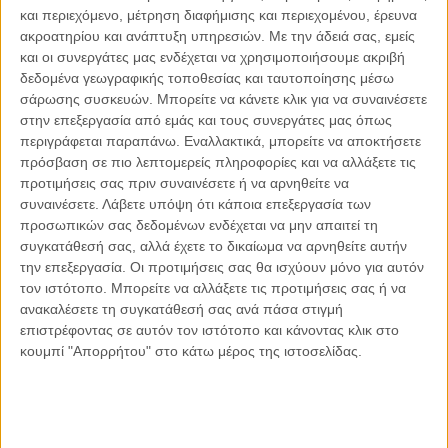
ΕΛΛΆΔΑ, ΜΑΣ ΑΦΟΡΆ, ΤΟ ΘΈΜΑ ΤΗΣ ΗΜΈΡΑΣ
και περιεχόμενο, μέτρηση διαφήμισης και περιεχομένου, έρευνα
Σύμη: Η αρχοντική και φιλόξενη νύμφη των
ακροατηρίου και ανάπτυξη υπηρεσιών.
Με την άδειά σας, εμείς
Δωδεκανήσων
και οι συνεργάτες μας ενδέχεται να χρησιμοποιήσουμε ακριβή
δεδομένα γεωγραφικής τοποθεσίας και ταυτοποίησης μέσω
σάρωσης συσκευών. Μπορείτε να κάνετε κλικ για να συναινέσετε
στην επεξεργασία από εμάς και τους συνεργάτες μας όπως
περιγράφεται παραπάνω. Εναλλακτικά, μπορείτε να αποκτήσετε
πρόσβαση σε πιο λεπτομερείς πληροφορίες και να αλλάξετε τις
προτιμήσεις σας πριν συναινέσετε ή να αρνηθείτε να
συναινέσετε.
Λάβετε υπόψη ότι κάποια επεξεργασία των
προσωπικών σας δεδομένων ενδέχεται να μην απαιτεί τη
συγκατάθεσή σας, αλλά έχετε το δικαίωμα να αρνηθείτε αυτήν
την επεξεργασία. Οι προτιμήσεις σας θα ισχύουν μόνο για αυτόν
τον ιστότοπο. Μπορείτε να αλλάξετε τις προτιμήσεις σας ή να
ανακαλέσετε τη συγκατάθεσή σας ανά πάσα στιγμή
επιστρέφοντας σε αυτόν τον ιστότοπο και κάνοντας κλικ στο
κουμπί "Απορρήτου" στο κάτω μέρος της ιστοσελίδας.
25.04.2021, 10:02
ΜΑΣ ΑΦΟΡΆ
Πάσχα, 24 Απριλίου 2022…